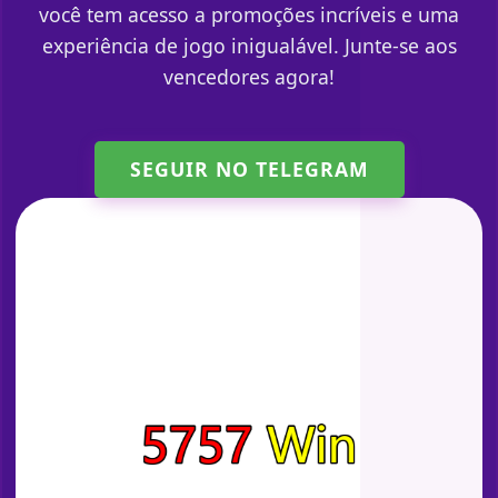
você tem acesso a promoções incríveis e uma
experiência de jogo inigualável. Junte-se aos
vencedores agora!
SEGUIR NO TELEGRAM