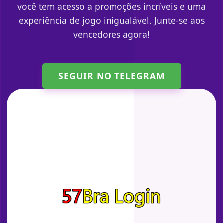
você tem acesso a promoções incríveis e uma
experiência de jogo inigualável. Junte-se aos
vencedores agora!
SEGUIR NO TELEGRAM