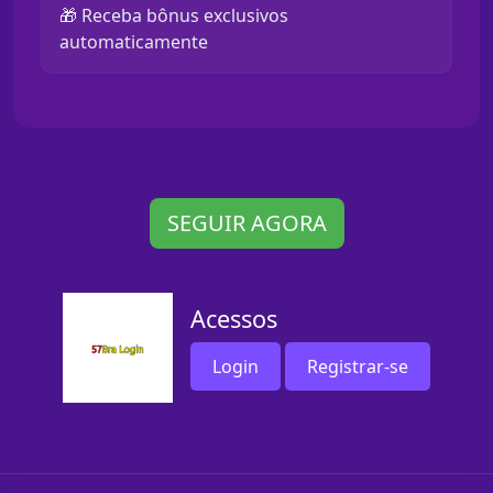
🎁 Receba bônus exclusivos
automaticamente
SEGUIR AGORA
Acessos
Login
Registrar-se