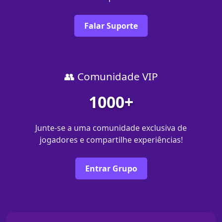
Falar Suporte
👥 Comunidade VIP
1000+
Junte-se a uma comunidade exclusiva de
jogadores e compartilhe experiências!
Entrar Grupo