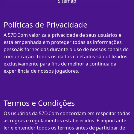
Sitemap
Políticas de Privacidade
A 57D.Com valoriza a privacidade de seus usuários e
está empenhada em proteger todas as informações
pessoais fornecidas durante o uso de nossos canais de
comunicação. Todos os dados coletados são utilizados
exclusivamente para fins de melhoria contínua da
experiência de nossos jogadores.
Termos e Condições
Os usuários da 57D.Com concordam em respeitar todas
as regras e regulamentos estabelecidos. É importante
ler e entender todos os termos antes de participar de