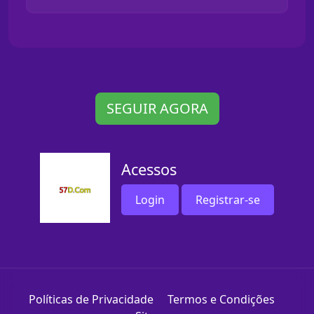
SEGUIR AGORA
Acessos
Login
Registrar-se
Políticas de Privacidade
Termos e Condições