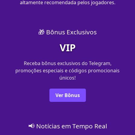
altamente recomendada pelos jogadores.
🎁 Bônus Exclusivos
VIP
Receba bônus exclusivos do Telegram,
promoções especiais e códigos promocionais
únicos!
Ver Bônus
📢 Notícias em Tempo Real