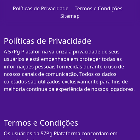
Políticas de Privacidade
Termos e Condições
Sitemap
Políticas de Privacidade
A 57Pg Plataforma valoriza a privacidade de seus
usuários e está empenhada em proteger todas as
informações pessoais fornecidas durante o uso de
nossos canais de comunicação. Todos os dados
coletados são utilizados exclusivamente para fins de
melhoria contínua da experiência de nossos jogadores.
Termos e Condições
Os usuários da 57Pg Plataforma concordam em