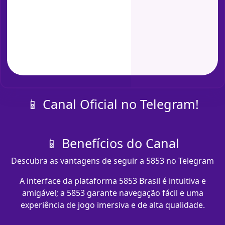
📱 Canal Oficial no Telegram!
📱 Benefícios do Canal
Descubra as vantagens de seguir a 5853 no Telegram
A interface da plataforma 5853 Brasil é intuitiva e
amigável; a 5853 garante navegação fácil e uma
experiência de jogo imersiva e de alta qualidade.