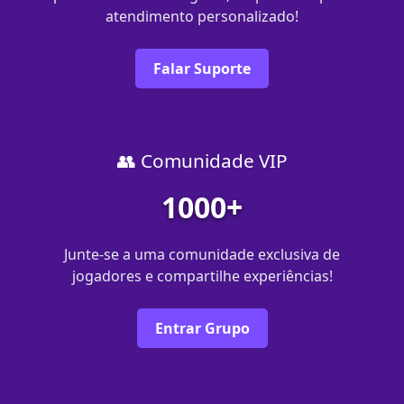
atendimento personalizado!
Falar Suporte
👥 Comunidade VIP
1000+
Junte-se a uma comunidade exclusiva de
jogadores e compartilhe experiências!
Entrar Grupo