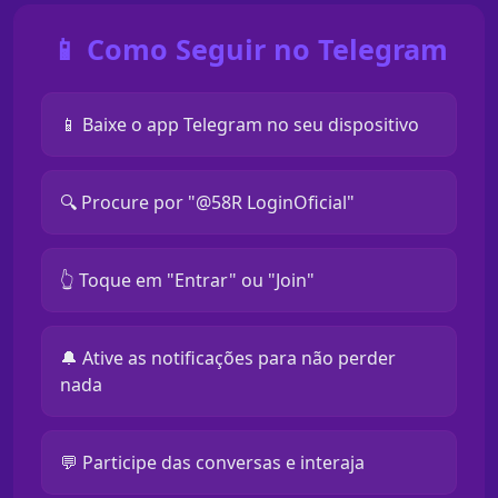
📱 Como Seguir no Telegram
📱 Baixe o app Telegram no seu dispositivo
🔍 Procure por "@58R LoginOficial"
👆 Toque em "Entrar" ou "Join"
🔔 Ative as notificações para não perder
nada
💬 Participe das conversas e interaja