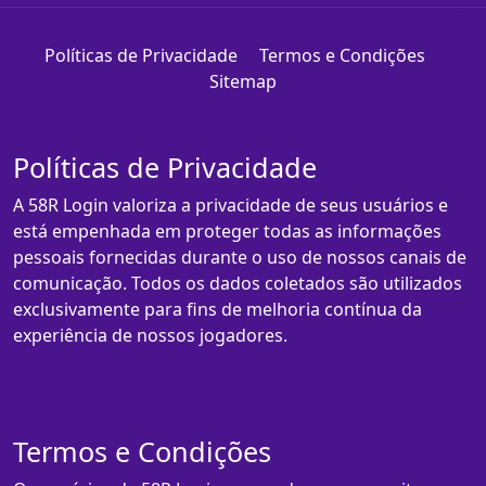
Políticas de Privacidade
Termos e Condições
Sitemap
Políticas de Privacidade
A 58R Login valoriza a privacidade de seus usuários e
está empenhada em proteger todas as informações
pessoais fornecidas durante o uso de nossos canais de
comunicação. Todos os dados coletados são utilizados
exclusivamente para fins de melhoria contínua da
experiência de nossos jogadores.
Termos e Condições