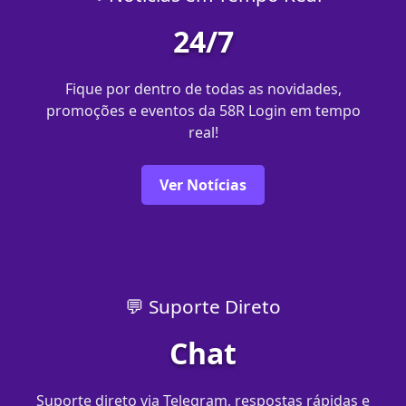
24/7
Fique por dentro de todas as novidades,
promoções e eventos da 58R Login em tempo
real!
Ver Notícias
💬 Suporte Direto
Chat
Suporte direto via Telegram, respostas rápidas e