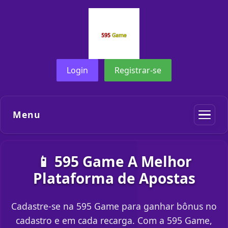
Login
Registrar-se
Menu
📱 595 Game A Melhor
Plataforma de Apostas
Cadastre-se na 595 Game para ganhar bônus no
cadastro e em cada recarga. Com a 595 Game,