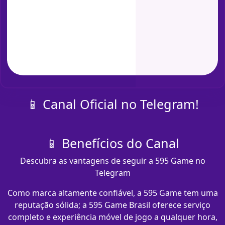
📱 Canal Oficial no Telegram!
📱 Benefícios do Canal
Descubra as vantagens de seguir a 595 Game no
Telegram
Como marca altamente confiável, a 595 Game tem uma
reputação sólida; a 595 Game Brasil oferece serviço
completo e experiência móvel de jogo a qualquer hora,