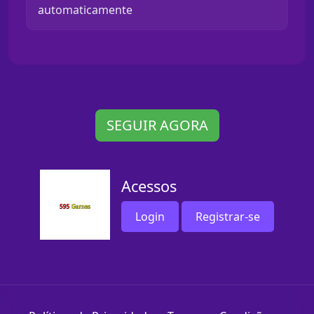
automaticamente
SEGUIR AGORA
Acessos
Login
Registrar-se