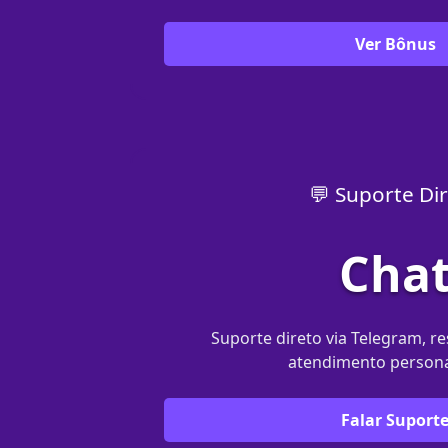
Ver Bônus
💬 Suporte Di
Cha
Suporte direto via Telegram, r
atendimento persona
Falar Suport