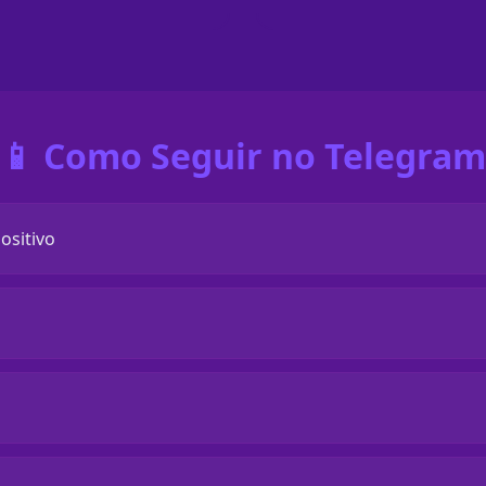
📱 Como Seguir no Telegram
ositivo