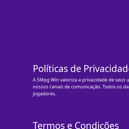
Políticas de Privacida
A 5Mpg Win valoriza a privacidade de seus
nossos canais de comunicação. Todos os dad
jogadores.
Termos e Condições