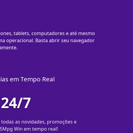
hones, tablets, computadores e até mesmo
ma operacional. Basta abrir seu navegador
tamente.
cias em Tempo Real
24/7
e todas as novidades, promoções e
 5Mpg Win em tempo real!