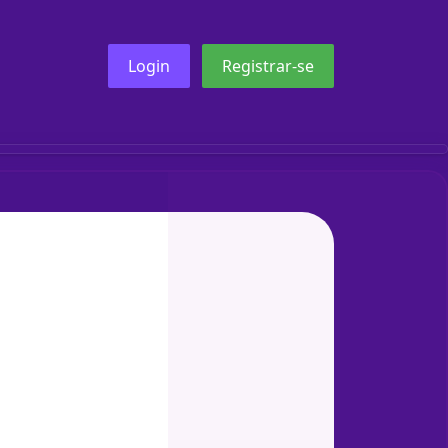
Login
Registrar-se