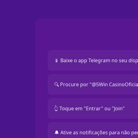
📱 Baixe o app Telegram no seu disp
🔍 Procure por "@5Win CasinoOficia
👆 Toque em "Entrar" ou "Join"
🔔 Ative as notificações para não p