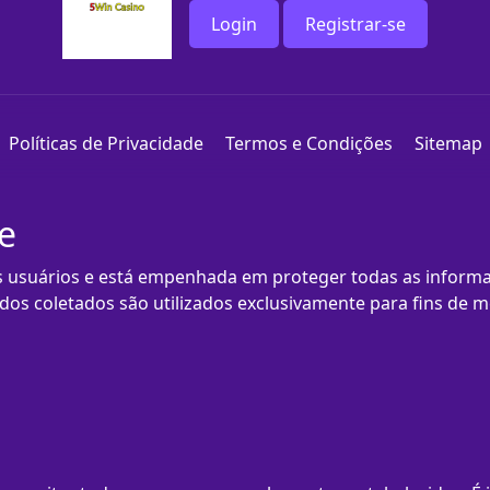
Login
Registrar-se
Políticas de Privacidade
Termos e Condições
Sitemap
de
us usuários e está empenhada em proteger todas as inform
os coletados são utilizados exclusivamente para fins de m