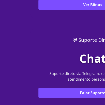
Ver Bônus
💬 Suporte Di
Cha
Suporte direto via Telegram, r
atendimento persona
Falar Suport