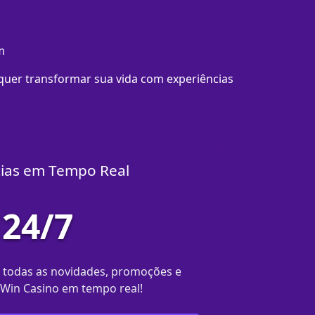
m
quer transformar sua vida com experiências
cias em Tempo Real
24/7
e todas as novidades, promoções e
5Win Casino em tempo real!