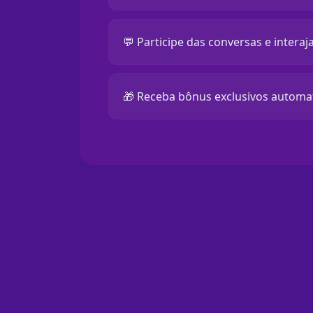
💬 Participe das conversas e interaj
🎁 Receba bônus exclusivos autom