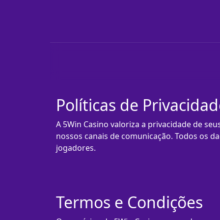
Políticas de Privacida
A 5Win Casino valoriza a privacidade de se
nossos canais de comunicação. Todos os dad
jogadores.
Termos e Condições