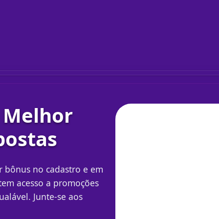
A Melhor
postas
r bônus no cadastro e em
 tem acesso a promoções
ualável. Junte-se aos