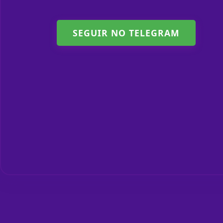
SEGUIR NO TELEGRAM