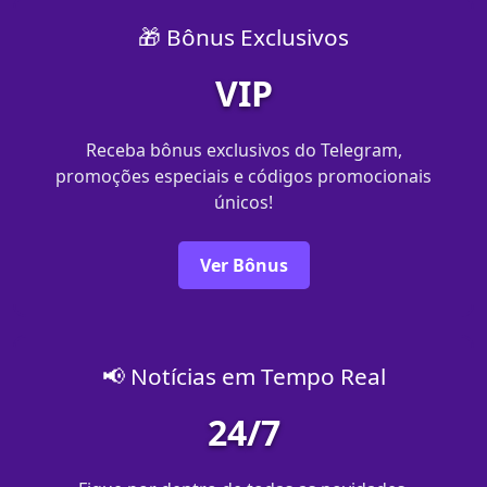
🎁 Bônus Exclusivos
VIP
Receba bônus exclusivos do Telegram,
promoções especiais e códigos promocionais
únicos!
Ver Bônus
📢 Notícias em Tempo Real
24/7