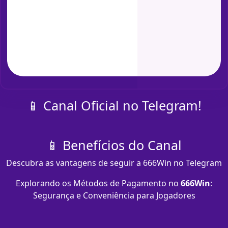
📱 Canal Oficial no Telegram!
📱 Benefícios do Canal
Descubra as vantagens de seguir a 666Win no Telegram
Explorando os Métodos de Pagamento no
666Win
:
Segurança e Conveniência para Jogadores