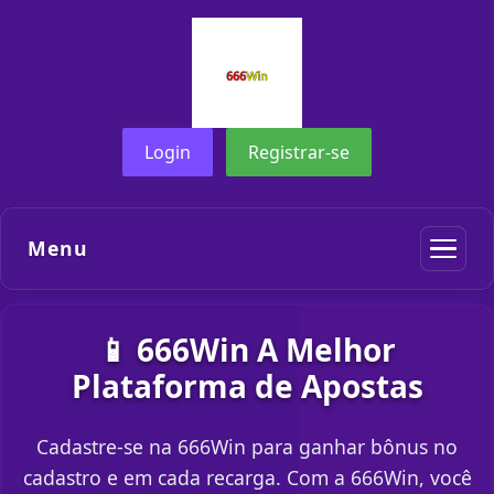
Login
Registrar-se
Menu
📱 666Win A Melhor
Plataforma de Apostas
Cadastre-se na 666Win para ganhar bônus no
cadastro e em cada recarga. Com a 666Win, você