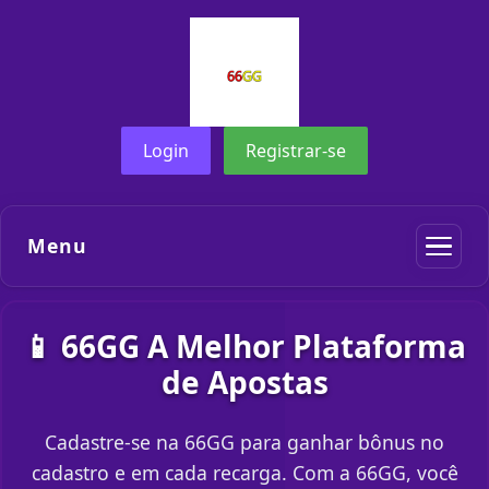
Login
Registrar-se
Menu
📱 66GG A Melhor Plataforma
de Apostas
Cadastre-se na 66GG para ganhar bônus no
cadastro e em cada recarga. Com a 66GG, você