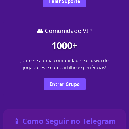
Falar Suporte
👥 Comunidade VIP
1000+
Junte-se a uma comunidade exclusiva de
jogadores e compartilhe experiências!
Entrar Grupo
📱 Como Seguir no Telegram