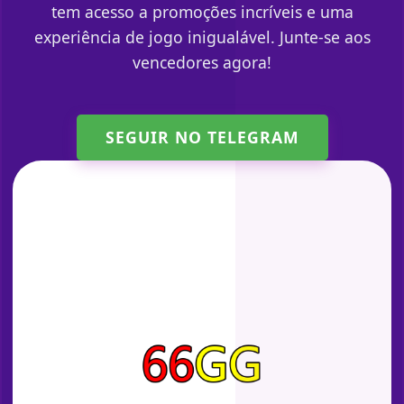
tem acesso a promoções incríveis e uma
experiência de jogo inigualável. Junte-se aos
vencedores agora!
SEGUIR NO TELEGRAM