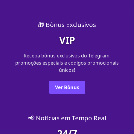
🎁 Bônus Exclusivos
VIP
Receba bônus exclusivos do Telegram,
promoções especiais e códigos promocionais
únicos!
Ver Bônus
📢 Notícias em Tempo Real
24/7