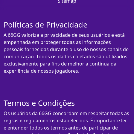
Sitemap
Políticas de Privacidade
A 66GG valoriza a privacidade de seus usuários e está
empenhada em proteger todas as informações
pessoais fornecidas durante o uso de nossos canais de
comunicação. Todos os dados coletados são utilizados
exclusivamente para fins de melhoria contínua da
experiência de nossos jogadores.
Termos e Condições
Os usuários da 66GG concordam em respeitar todas as
regras e regulamentos estabelecidos. É importante ler
e entender todos os termos antes de participar de