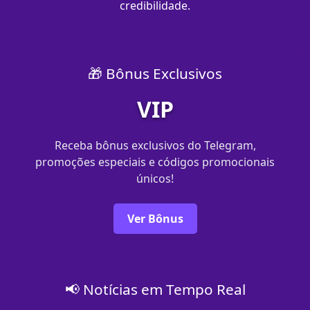
credibilidade.
🎁 Bônus Exclusivos
VIP
Receba bônus exclusivos do Telegram,
promoções especiais e códigos promocionais
únicos!
Ver Bônus
📢 Notícias em Tempo Real