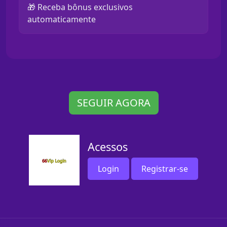
🎁 Receba bônus exclusivos
automaticamente
SEGUIR AGORA
Acessos
Login
Registrar-se