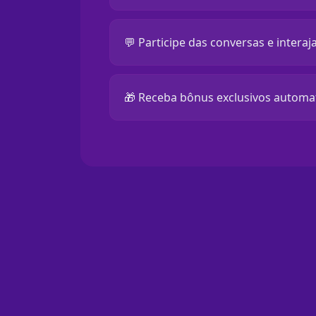
💬 Participe das conversas e interaj
🎁 Receba bônus exclusivos autom