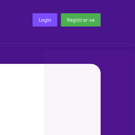
Login
Registrar-se