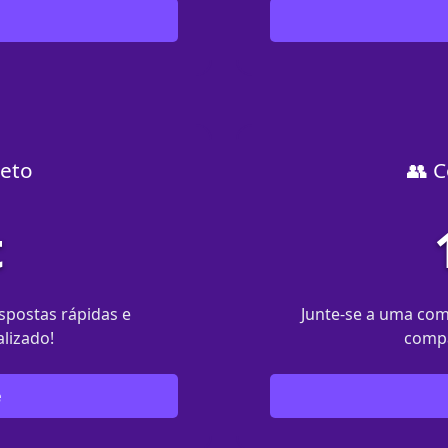
reto
👥 
t
espostas rápidas e
Junte-se a uma com
lizado!
compa
e