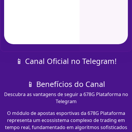
📱 Canal Oficial no Telegram!
📱 Benefícios do Canal
Descubra as vantagens de seguir a 678G Plataforma no
Telegram
O módulo de apostas esportivas da 678G Plataforma
representa um ecossistema complexo de trading em
tempo real, fundamentado em algoritmos sofisticados