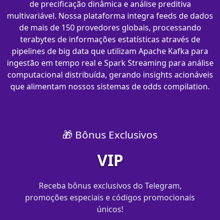
de precificação dinâmica e análise preditiva
multivariável. Nossa plataforma integra feeds de dados
de mais de 150 provedores globais, processando
terabytes de informações estatísticas através de
pipelines de big data que utilizam Apache Kafka para
ingestão em tempo real e Spark Streaming para análise
computacional distribuída, gerando insights acionáveis
que alimentam nossos sistemas de odds compilation.
🎁 Bônus Exclusivos
VIP
Receba bônus exclusivos do Telegram,
promoções especiais e códigos promocionais
únicos!