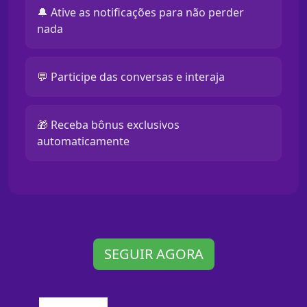
🔔 Ative as notificações para não perder
nada
💬 Participe das conversas e interaja
🎁 Receba bônus exclusivos
automaticamente
SEGUIR AGORA