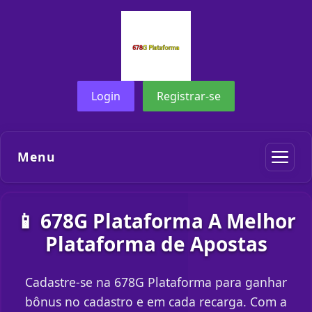
Login
Registrar-se
Menu
📱 678G Plataforma A Melhor
Plataforma de Apostas
Cadastre-se na 678G Plataforma para ganhar
bônus no cadastro e em cada recarga. Com a