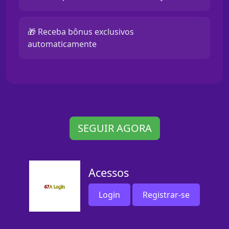
🎁 Receba bônus exclusivos
automaticamente
SEGUIR AGORA
Acessos
Login
Registrar-se