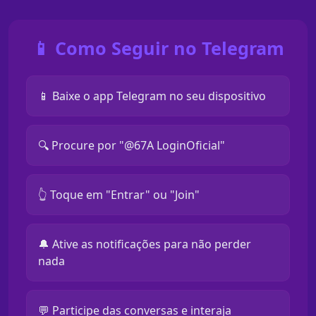
📱 Como Seguir no Telegram
📱 Baixe o app Telegram no seu dispositivo
🔍 Procure por "@67A LoginOficial"
👆 Toque em "Entrar" ou "Join"
🔔 Ative as notificações para não perder
nada
💬 Participe das conversas e interaja