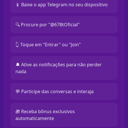
📱 Baixe o app Telegram no seu dispositivo
🔍 Procure por "@67BtOficial"
👆 Toque em "Entrar" ou "Join"
🔔 Ative as notificações para não perder
nada
💬 Participe das conversas e interaja
🎁 Receba bônus exclusivos
automaticamente