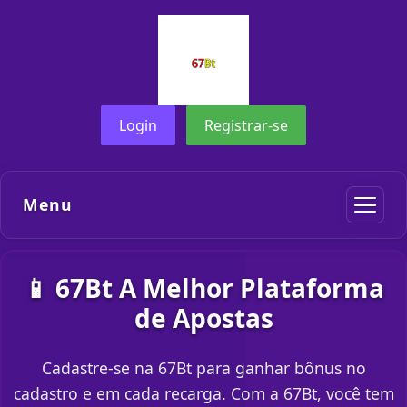
Login
Registrar-se
Menu
📱 67Bt A Melhor Plataforma
de Apostas
Cadastre-se na 67Bt para ganhar bônus no
cadastro e em cada recarga. Com a 67Bt, você tem