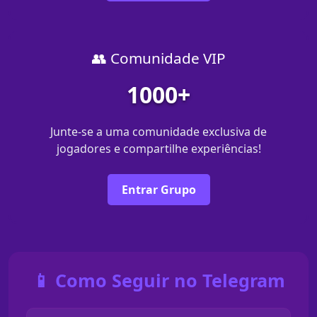
👥 Comunidade VIP
1000+
Junte-se a uma comunidade exclusiva de
jogadores e compartilhe experiências!
Entrar Grupo
📱 Como Seguir no Telegram