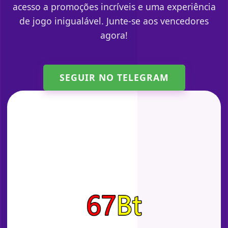
acesso a promoções incríveis e uma experiência
de jogo inigualável. Junte-se aos vencedores
agora!
SEGUIR NO TELEGRAM