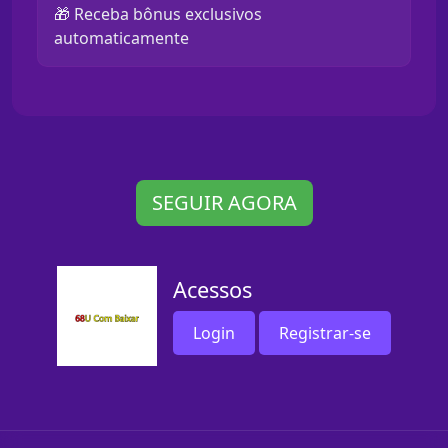
🎁 Receba bônus exclusivos
automaticamente
SEGUIR AGORA
Acessos
Login
Registrar-se