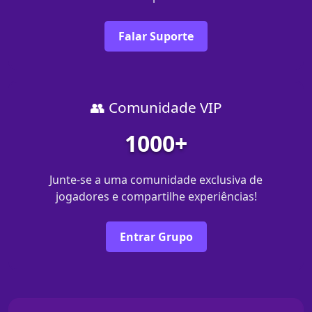
Falar Suporte
👥 Comunidade VIP
1000+
Junte-se a uma comunidade exclusiva de
jogadores e compartilhe experiências!
Entrar Grupo