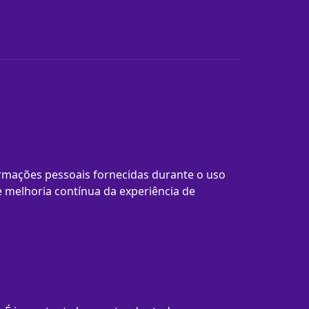
rmações pessoais fornecidas durante o uso
e melhoria contínua da experiência de