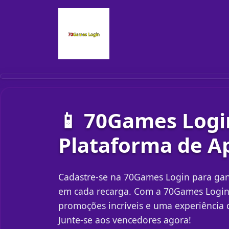
📱 70Games Logi
Plataforma de A
Cadastre-se na 70Games Login para gan
em cada recarga. Com a 70Games Login,
promoções incríveis e uma experiência d
Junte-se aos vencedores agora!