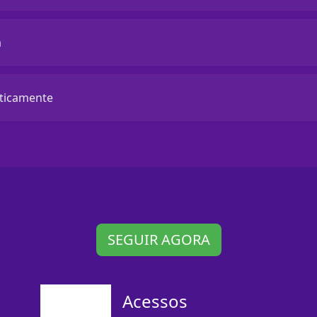
a
aticamente
SEGUIR AGORA
Acessos