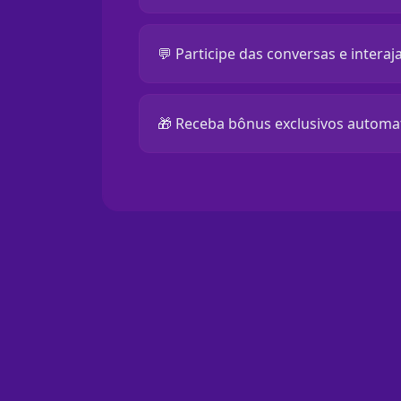
💬 Participe das conversas e interaj
🎁 Receba bônus exclusivos autom