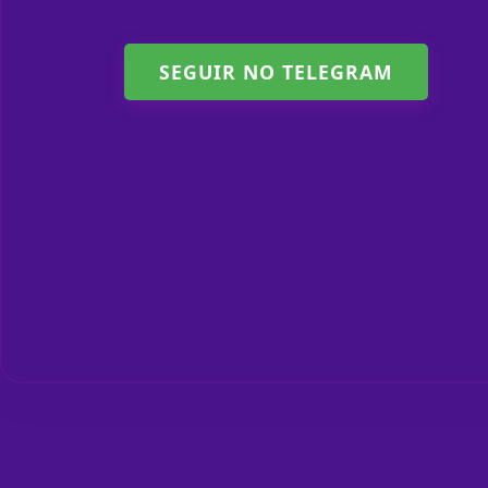
SEGUIR NO TELEGRAM