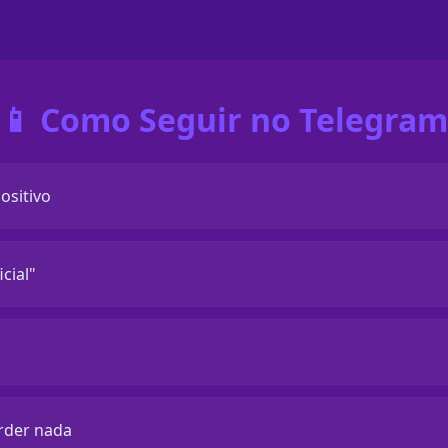
📱 Como Seguir no Telegram
ositivo
cial"
erder nada