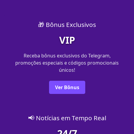
🎁 Bônus Exclusivos
VIP
Receba bônus exclusivos do Telegram,
promoções especiais e códigos promocionais
únicos!
Ver Bônus
📢 Notícias em Tempo Real
24/7