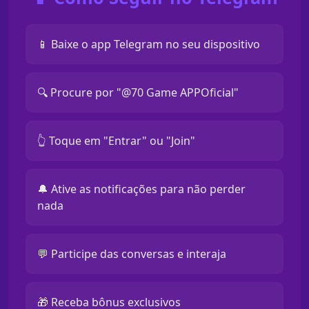
📱 Baixe o app Telegram no seu dispositivo
🔍 Procure por "@70 Game APPOficial"
👆 Toque em "Entrar" ou "Join"
🔔 Ative as notificações para não perder
nada
💬 Participe das conversas e interaja
🎁 Receba bônus exclusivos