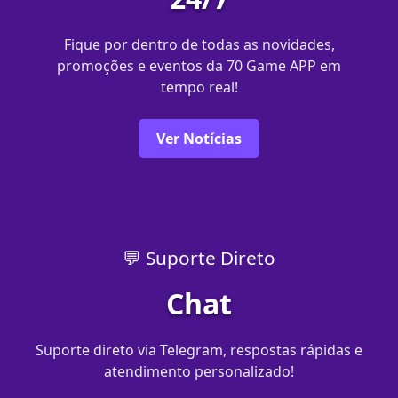
Fique por dentro de todas as novidades,
promoções e eventos da 70 Game APP em
tempo real!
Ver Notícias
💬 Suporte Direto
Chat
Suporte direto via Telegram, respostas rápidas e
atendimento personalizado!