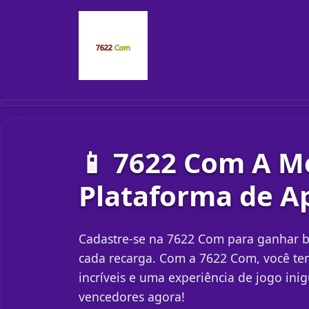
📱 7622 Com A M
Plataforma de A
Cadastre-se na 7622 Com para ganhar 
cada recarga. Com a 7622 Com, você t
incríveis e uma experiência de jogo inig
vencedores agora!