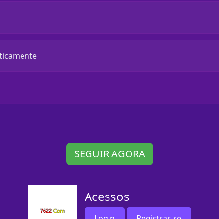
a
aticamente
SEGUIR AGORA
Acessos
Login
Registrar-se