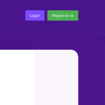
Login
Registrar-se