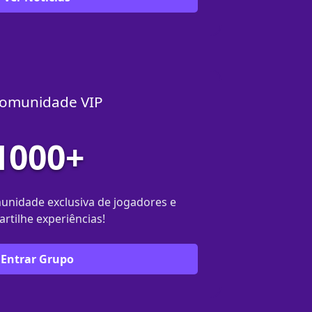
Comunidade VIP
1000+
unidade exclusiva de jogadores e
rtilhe experiências!
Entrar Grupo