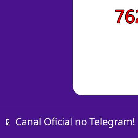
📱 Canal Oficial no Telegram!