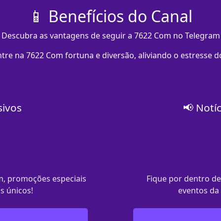
📱 Benefícios do Canal
Descubra as vantagens de seguir a 7622 Com no Telegram
re na 7622 Com fortuna e diversão, aliviando o estresse d
sivos
📢 Notí
m, promoções especiais
Fique por dentro d
s únicos!
eventos da