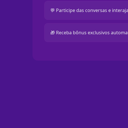
💬 Participe das conversas e interaj
🎁 Receba bônus exclusivos autom