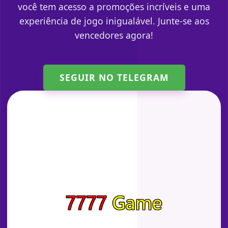
você tem acesso a promoções incríveis e uma
experiência de jogo inigualável. Junte-se aos
vencedores agora!
SEGUIR NO TELEGRAM