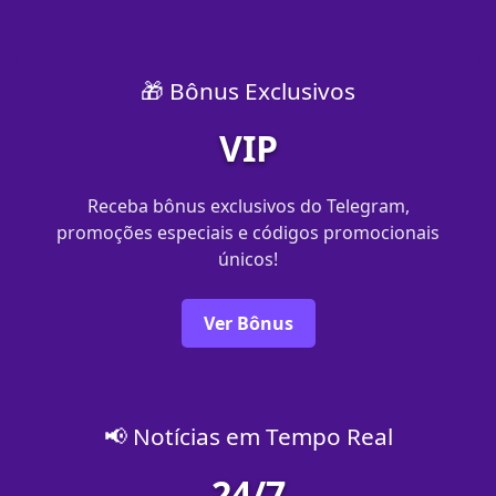
🎁 Bônus Exclusivos
VIP
Receba bônus exclusivos do Telegram,
promoções especiais e códigos promocionais
únicos!
Ver Bônus
📢 Notícias em Tempo Real
24/7