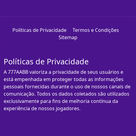
Políticas de Privacidade
Termos e Condições
Sitemap
Políticas de Privacidade
A 777AABB valoriza a privacidade de seus usuários e
está empenhada em proteger todas as informações
pessoais fornecidas durante o uso de nossos canais de
comunicação. Todos os dados coletados são utilizados
exclusivamente para fins de melhoria contínua da
experiência de nossos jogadores.