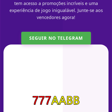
tem acesso a promoções incríveis e uma
experiência de jogo inigualável. Junte-se aos
vencedores agora!
SEGUIR NO TELEGRAM