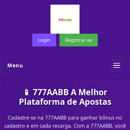
Login
Registrar-se
Menu
📱 777AABB A Melhor
Plataforma de Apostas
Cadastre-se na 777AABB para ganhar bônus no
cadastro e em cada recarga. Com a 777AABB, você