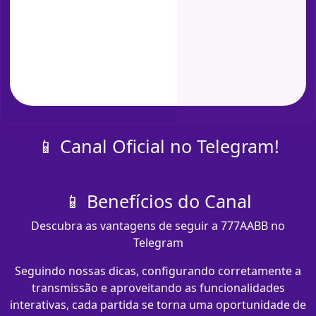
📱 Canal Oficial no Telegram!
📱 Benefícios do Canal
Descubra as vantagens de seguir a 777AABB no
Telegram
Seguindo nossas dicas, configurando corretamente a
transmissão e aproveitando as funcionalidades
interativas, cada partida se torna uma oportunidade de