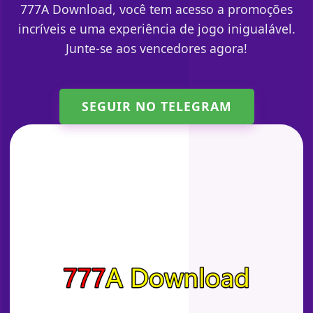
777A Download, você tem acesso a promoções
incríveis e uma experiência de jogo inigualável.
Junte-se aos vencedores agora!
SEGUIR NO TELEGRAM