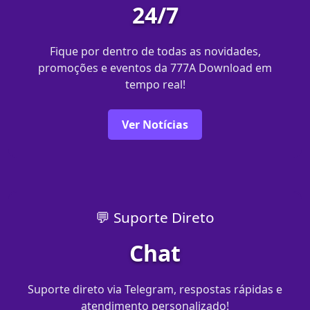
24/7
Fique por dentro de todas as novidades,
promoções e eventos da 777A Download em
tempo real!
Ver Notícias
💬 Suporte Direto
Chat
Suporte direto via Telegram, respostas rápidas e
atendimento personalizado!