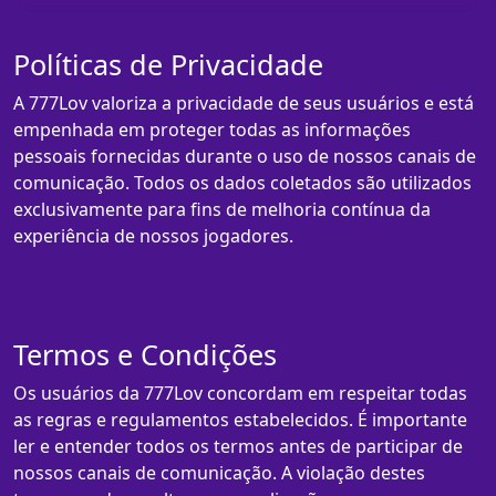
Políticas de Privacidade
A 777Lov valoriza a privacidade de seus usuários e está
empenhada em proteger todas as informações
pessoais fornecidas durante o uso de nossos canais de
comunicação. Todos os dados coletados são utilizados
exclusivamente para fins de melhoria contínua da
experiência de nossos jogadores.
Termos e Condições
Os usuários da 777Lov concordam em respeitar todas
as regras e regulamentos estabelecidos. É importante
ler e entender todos os termos antes de participar de
nossos canais de comunicação. A violação destes