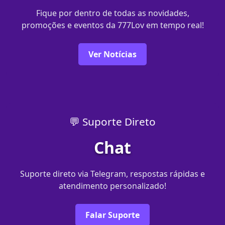
Fique por dentro de todas as novidades,
promoções e eventos da 777Lov em tempo real!
Ver Notícias
💬 Suporte Direto
Chat
Suporte direto via Telegram, respostas rápidas e
atendimento personalizado!
Falar Suporte