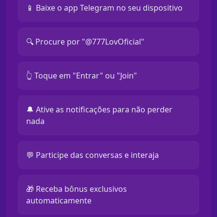
📱 Baixe o app Telegram no seu dispositivo
🔍 Procure por "@777LovOficial"
👆 Toque em "Entrar" ou "Join"
🔔 Ative as notificações para não perder
nada
💬 Participe das conversas e interaja
🎁 Receba bônus exclusivos
automaticamente