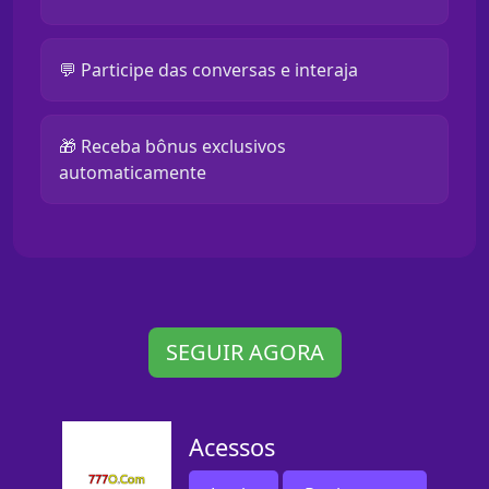
💬 Participe das conversas e interaja
🎁 Receba bônus exclusivos
automaticamente
SEGUIR AGORA
Acessos