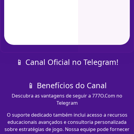
📱 Canal Oficial no Telegram!
📱 Benefícios do Canal
Descubra as vantagens de seguir a 777O.Com no
Telegram
O suporte dedicado também inclui acesso a recursos
educacionais avançados e consultoria personalizada
sobre estratégias de jogo. Nossa equipe pode fornecer