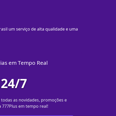
sil um serviço de alta qualidade e uma
cias em Tempo Real
24/7
e todas as novidades, promoções e
a 777Plus em tempo real!