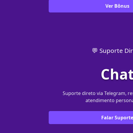
Ver Bônus
💬 Suporte Di
Cha
Suporte direto via Telegram, r
atendimento persona
Falar Suport