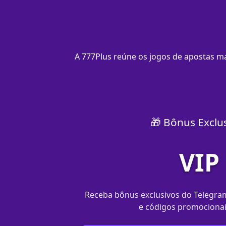
A 777Plus reúne os jogos de apostas m
🎁 Bônus Exclu
VIP
Receba bônus exclusivos do Telegra
e códigos promocionai