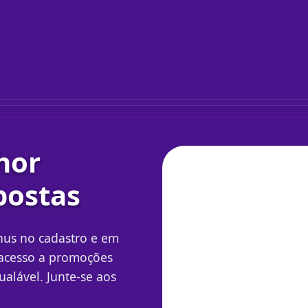
hor
postas
nus no cadastro e em
 acesso a promoções
ualável. Junte-se aos