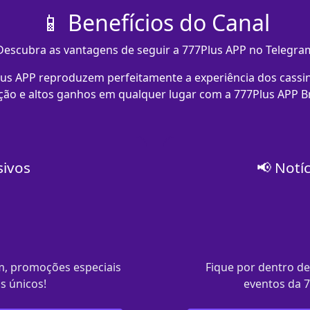
📱 Benefícios do Canal
Descubra as vantagens de seguir a 777Plus APP no Telegra
lus APP reproduzem perfeitamente a experiência dos cassino
ão e altos ganhos em qualquer lugar com a 777Plus APP Bra
sivos
📢 Notí
m, promoções especiais
Fique por dentro d
s únicos!
eventos da 