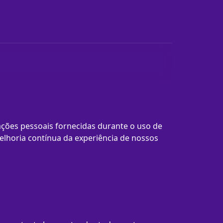
ações pessoais fornecidas durante o uso de
elhoria contínua da experiência de nossos