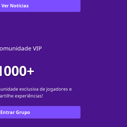
Ver Notícias
Comunidade VIP
1000+
unidade exclusiva de jogadores e
rtilhe experiências!
Entrar Grupo