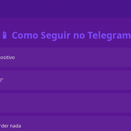
📱 Como Seguir no Telegram
ositivo
l"
erder nada