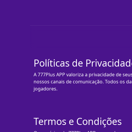
Políticas de Privacida
A 777Plus APP valoriza a privacidade de se
nossos canais de comunicação. Todos os dad
jogadores.
Termos e Condições