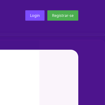
Login
Registrar-se