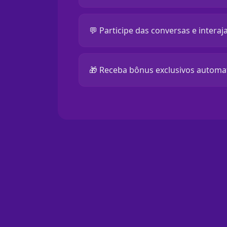
💬 Participe das conversas e interaj
🎁 Receba bônus exclusivos autom