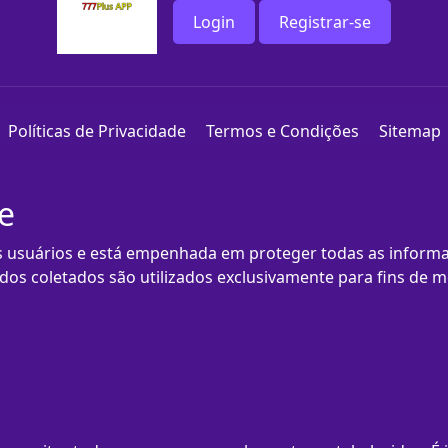
Login
Registrar-se
Políticas de Privacidade
Termos e Condições
Sitemap
de
us usuários e está empenhada em proteger todas as inform
os coletados são utilizados exclusivamente para fins de m