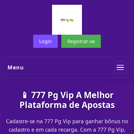
Login
Registrar-se
Menu
📱 777 Pg Vip A Melhor
Plataforma de Apostas
Cadastre-se na 777 Pg Vip para ganhar bônus no
cadastro e em cada recarga. Com a 777 Pg Vip,