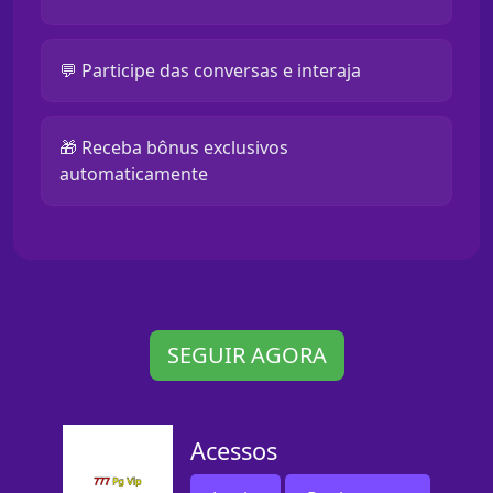
💬 Participe das conversas e interaja
🎁 Receba bônus exclusivos
automaticamente
SEGUIR AGORA
Acessos