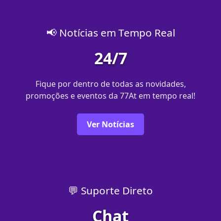
📢 Notícias em Tempo Real
24/7
Fique por dentro de todas as novidades,
promoções e eventos da 77At em tempo real!
Ver Notícias
💬 Suporte Direto
Chat