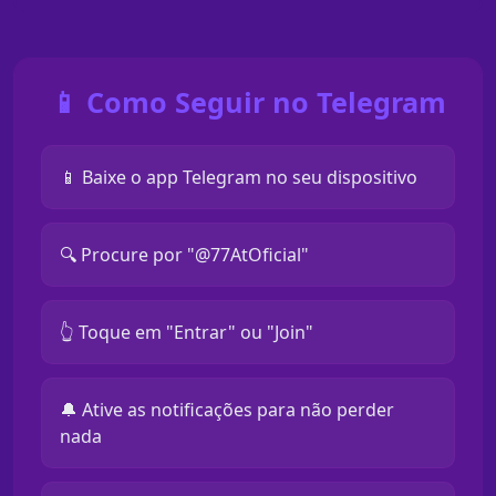
📱 Como Seguir no Telegram
📱 Baixe o app Telegram no seu dispositivo
🔍 Procure por "@77AtOficial"
👆 Toque em "Entrar" ou "Join"
🔔 Ative as notificações para não perder
nada