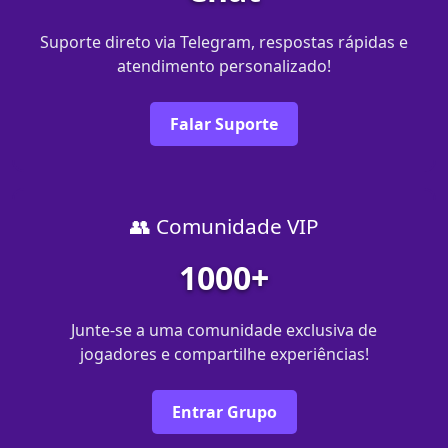
Suporte direto via Telegram, respostas rápidas e
atendimento personalizado!
Falar Suporte
👥 Comunidade VIP
1000+
Junte-se a uma comunidade exclusiva de
jogadores e compartilhe experiências!
Entrar Grupo