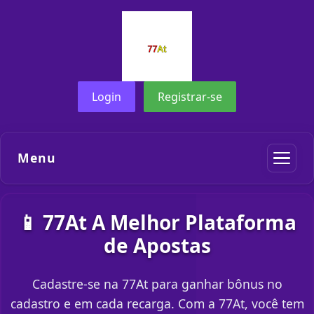
Login
Registrar-se
Menu
📱 77At A Melhor Plataforma
de Apostas
Cadastre-se na 77At para ganhar bônus no
cadastro e em cada recarga. Com a 77At, você tem