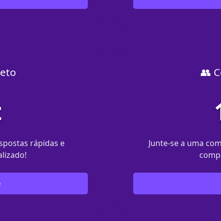
reto
👥 
t
espostas rápidas e
Junte-se a uma com
lizado!
compa
e