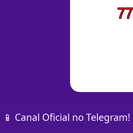
📱 Canal Oficial no Telegram!