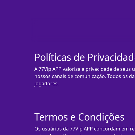
Políticas de Privacida
A 77Vip APP valoriza a privacidade de seus
nossos canais de comunicação. Todos os dad
jogadores.
Termos e Condições
Os usuários da 77Vip APP concordam em resp