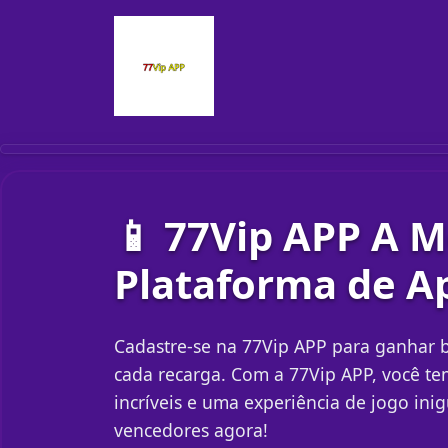
📱 77Vip APP A M
Plataforma de A
Cadastre-se na 77Vip APP para ganhar 
cada recarga. Com a 77Vip APP, você t
incríveis e uma experiência de jogo inig
vencedores agora!