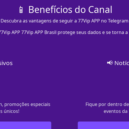
📱 Benefícios do Canal
Descubra as vantagens de seguir a 77Vip APP no Telegram
7Vip APP 77Vip APP Brasil protege seus dados e se torna a 
sivos
📢 Notí
m, promoções especiais
Fique por dentro d
s únicos!
eventos da