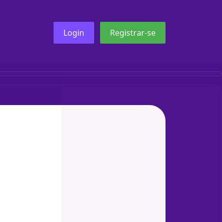
Login
Registrar-se