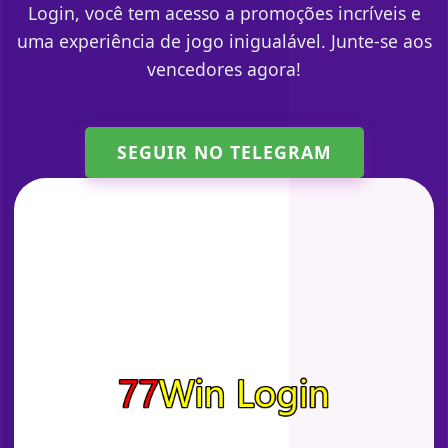
Login, você tem acesso a promoções incríveis e
uma experiência de jogo inigualável. Junte-se aos
vencedores agora!
SEGUIR NO TELEGRAM