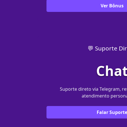
Ver Bônus
💬 Suporte Di
Cha
Suporte direto via Telegram, r
atendimento persona
Falar Suport