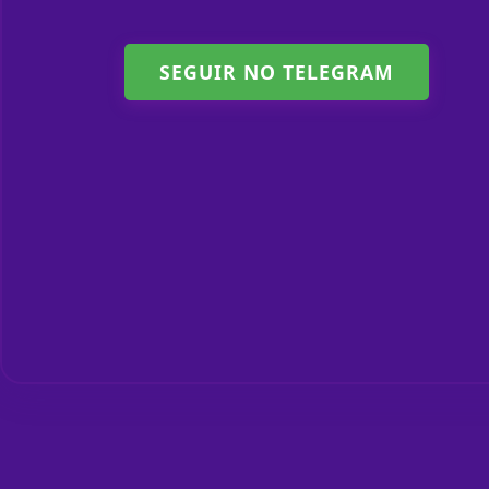
SEGUIR NO TELEGRAM