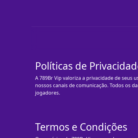
Políticas de Privacida
A 789Br Vip valoriza a privacidade de seus
nossos canais de comunicação. Todos os dad
jogadores.
Termos e Condições