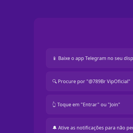
📱 Baixe o app Telegram no seu disp
🔍 Procure por "@789Br VipOficial"
👆 Toque em "Entrar" ou "Join"
🔔 Ative as notificações para não p