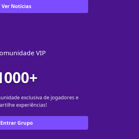
Ver Notícias
Comunidade VIP
1000+
unidade exclusiva de jogadores e
rtilhe experiências!
Entrar Grupo