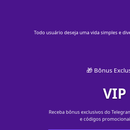
Todo usuário deseja uma vida simples e dive
🎁 Bônus Exclu
VIP
Receba bônus exclusivos do Telegra
e códigos promocionai