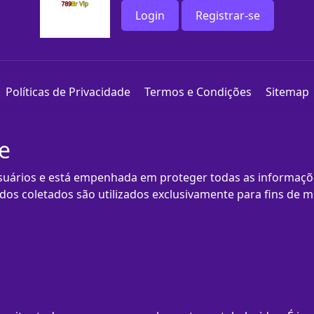
Login
Registrar-se
Políticas de Privacidade
Termos e Condições
Sitemap
de
 usuários e está empenhada em proteger todas as informaçõ
os coletados são utilizados exclusivamente para fins de m