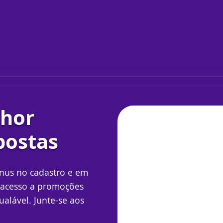
lhor
postas
nus no cadastro e em
 acesso a promoções
ualável. Junte-se aos