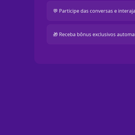
💬 Participe das conversas e interaj
🎁 Receba bônus exclusivos autom