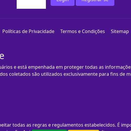
Políticas de Privacidade
Termos e Condições
Sitemap
de
suários e está empenhada em proteger todas as informaçõe
os coletados são utilizados exclusivamente para fins de m
tar todas as regras e regulamentos estabelecidos. É impo