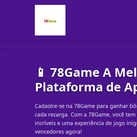
📱 78Game A Me
Plataforma de A
Cadastre-se na 78Game para ganhar bô
cada recarga. Com a 78Game, você tem
incríveis e uma experiência de jogo inig
vencedores agora!