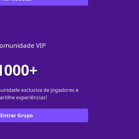
Comunidade VIP
1000+
unidade exclusiva de jogadores e
rtilhe experiências!
Entrar Grupo