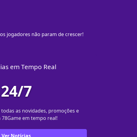
e os jogadores não param de crescer!
cias em Tempo Real
24/7
e todas as novidades, promoções e
a 78Game em tempo real!
Ver Notícias