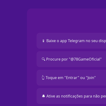
📱 Baixe o app Telegram no seu disp
🔍 Procure por "@78GameOficial"
👆 Toque em "Entrar" ou "Join"
🔔 Ative as notificações para não p