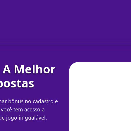
 A Melhor
postas
ar bônus no cadastro e
você tem acesso a
e jogo inigualável.