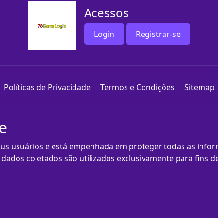
Acessos
Login
Registrar-se
Políticas de Privacidade
Termos e Condições
Sitemap
de
seus usuários e está empenhada em proteger todas as infor
dados coletados são utilizados exclusivamente para fins d