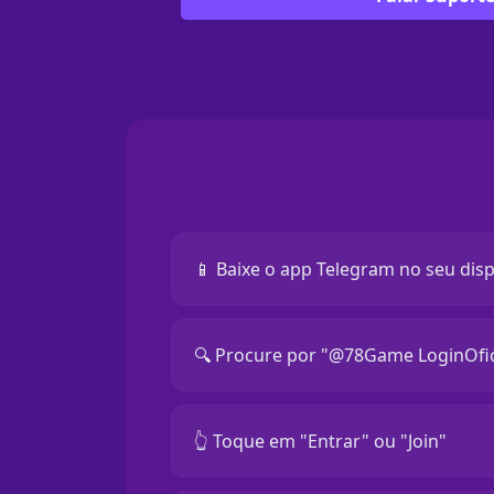
📱 Baixe o app Telegram no seu disp
🔍 Procure por "@78Game LoginOfic
👆 Toque em "Entrar" ou "Join"