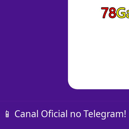
📱 Canal Oficial no Telegram!