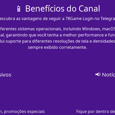
📱 Benefícios do Canal
escubra as vantagens de seguir a 78Game Login no Telegr
ferentes sistemas operacionais, incluindo Windows, macOS,
al, garantindo que você tenha a melhor performance e func
lui suporte para diferentes resoluções de tela e densidades
sempre exibido corretamente.
sivos
📢 Notí
m, promoções especiais
Fique por dentro d