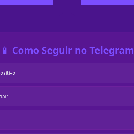
📱 Como Seguir no Telegram
ositivo
ial"