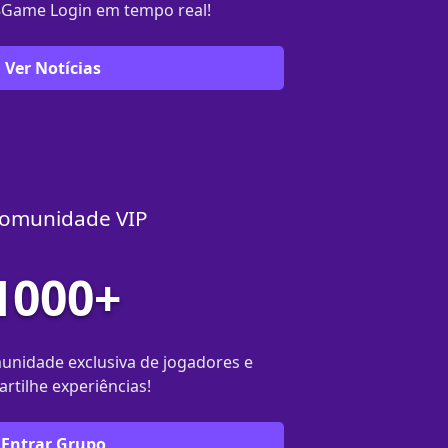
8Game Login em tempo real!
Ver Notícias
Comunidade VIP
1000+
unidade exclusiva de jogadores e
rtilhe experiências!
Entrar Grupo