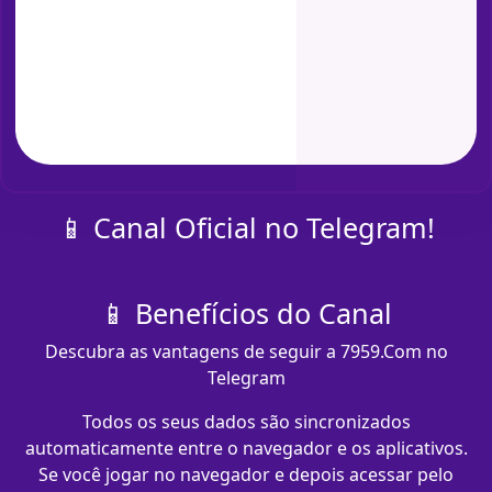
📱 Canal Oficial no Telegram!
📱 Benefícios do Canal
Descubra as vantagens de seguir a 7959.Com no
Telegram
Todos os seus dados são sincronizados
automaticamente entre o navegador e os aplicativos.
Se você jogar no navegador e depois acessar pelo