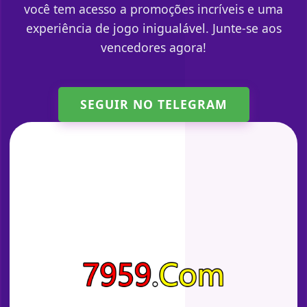
você tem acesso a promoções incríveis e uma
experiência de jogo inigualável. Junte-se aos
vencedores agora!
SEGUIR NO TELEGRAM