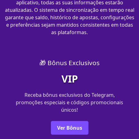
aplicativo, todas as suas informações estarão
atualizadas. O sistema de sincronização em tempo real
garante que saldo, histórico de apostas, configurações
e preferências sejam mantidos consistentes em todas
as plataformas.
🎁 Bônus Exclusivos
VIP
Receba bônus exclusivos do Telegram,
promoções especiais e códigos promocionais
únicos!
Ver Bônus