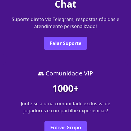
Chat
Suporte direto via Telegram, respostas rápidas e
atendimento personalizado!
Falar Suporte
👥 Comunidade VIP
1000+
Junte-se a uma comunidade exclusiva de
jogadores e compartilhe experiências!
Entrar Grupo