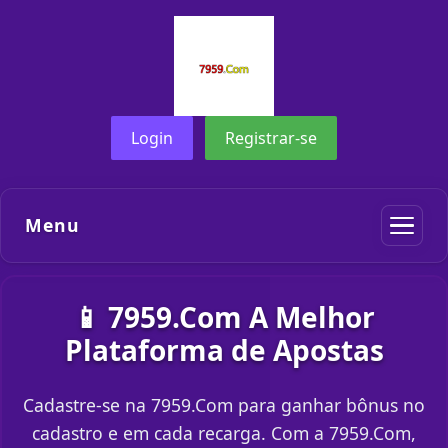
Login
Registrar-se
Menu
📱 7959.Com A Melhor
Plataforma de Apostas
Cadastre-se na 7959.Com para ganhar bônus no
cadastro e em cada recarga. Com a 7959.Com,