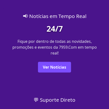
📢 Notícias em Tempo Real
24/7
Fique por dentro de todas as novidades,
promoções e eventos da 7959.Com em tempo
real!
Ver Notícias
💬 Suporte Direto