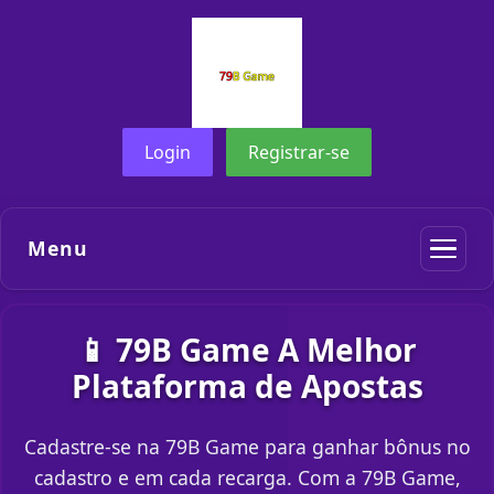
Login
Registrar-se
Menu
📱 79B Game A Melhor
Plataforma de Apostas
Cadastre-se na 79B Game para ganhar bônus no
cadastro e em cada recarga. Com a 79B Game,