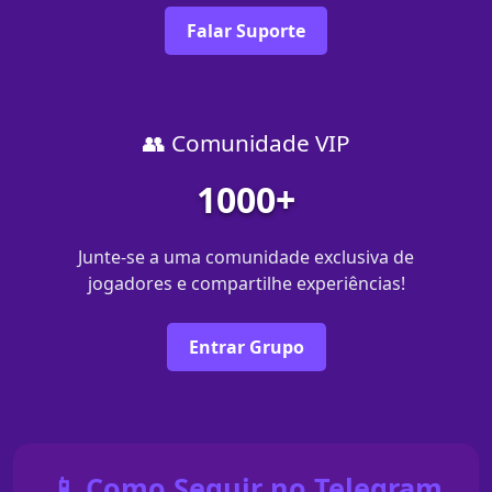
Falar Suporte
👥 Comunidade VIP
1000+
Junte-se a uma comunidade exclusiva de
jogadores e compartilhe experiências!
Entrar Grupo
📱 Como Seguir no Telegram