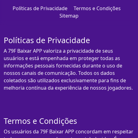
Políticas de Privacidade
Termos e Condições
Sitemap
Políticas de Privacidade
A 79F Baixar APP valoriza a privacidade de seus
usuários e está empenhada em proteger todas as
informações pessoais fornecidas durante o uso de
nossos canais de comunicação. Todos os dados
coletados são utilizados exclusivamente para fins de
melhoria contínua da experiência de nossos jogadores.
Termos e Condições
Os usuários da 79F Baixar APP concordam em respeitar