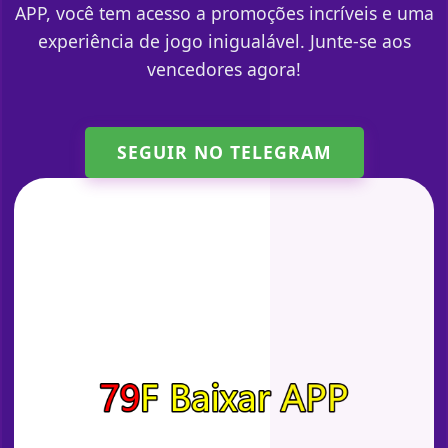
APP, você tem acesso a promoções incríveis e uma
experiência de jogo inigualável. Junte-se aos
vencedores agora!
SEGUIR NO TELEGRAM