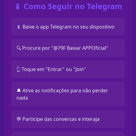
📱 Como Seguir no Telegram
📱 Baixe o app Telegram no seu dispositivo
🔍 Procure por "@79F Baixar APPOficial"
👆 Toque em "Entrar" ou "Join"
🔔 Ative as notificações para não perder
nada
💬 Participe das conversas e interaja