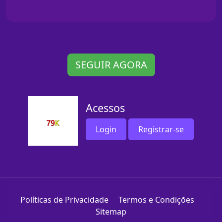
SEGUIR AGORA
Acessos
Login
Registrar-se
Políticas de Privacidade
Termos e Condições
Sitemap