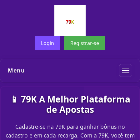
Login
Registrar-se
Menu
📱 79K A Melhor Plataforma
de Apostas
Cadastre-se na 79K para ganhar bônus no
cadastro e em cada recarga. Com a 79K, você tem