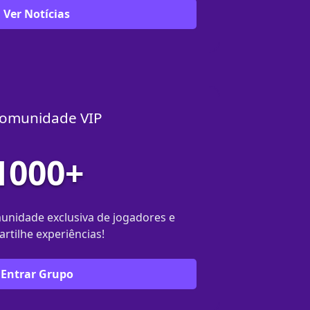
Ver Notícias
Comunidade VIP
1000+
unidade exclusiva de jogadores e
rtilhe experiências!
Entrar Grupo