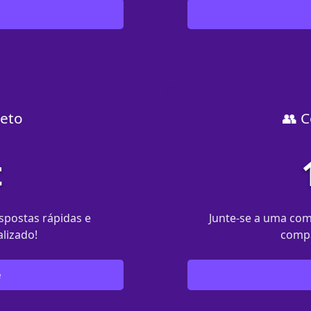
reto
👥 
t
espostas rápidas e
Junte-se a uma com
lizado!
compa
e