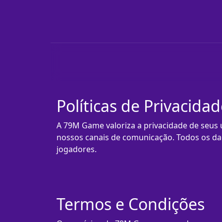
Políticas de Privacida
A 79M Game valoriza a privacidade de seus
nossos canais de comunicação. Todos os dad
jogadores.
Termos e Condições