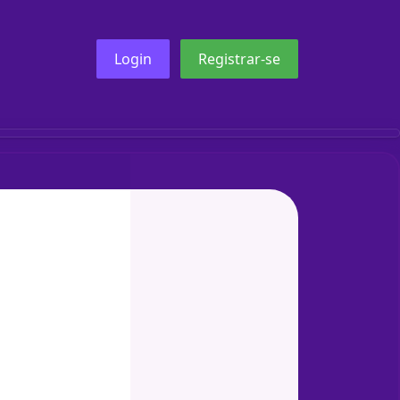
Login
Registrar-se