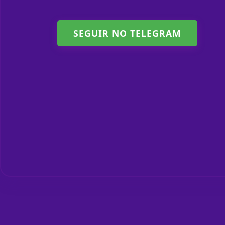
SEGUIR NO TELEGRAM