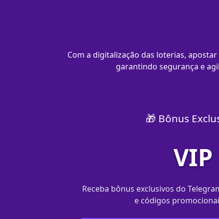
Com a digitalização das loterias, aposta
garantindo segurança e agi
🎁 Bônus Exclu
VIP
Receba bônus exclusivos do Telegra
e códigos promocionai