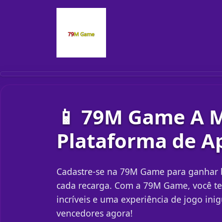
📱 79M Game A 
Plataforma de A
Cadastre-se na 79M Game para ganhar 
cada recarga. Com a 79M Game, você t
incríveis e uma experiência de jogo inig
vencedores agora!