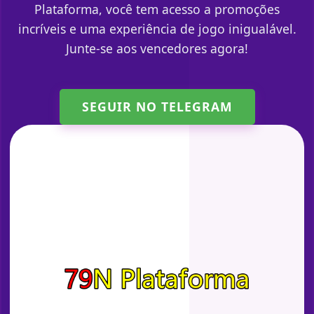
Plataforma, você tem acesso a promoções
incríveis e uma experiência de jogo inigualável.
Junte-se aos vencedores agora!
SEGUIR NO TELEGRAM