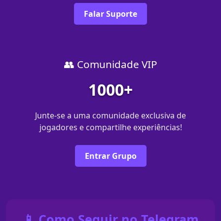
Falar Suporte
👥 Comunidade VIP
1000+
Junte-se a uma comunidade exclusiva de
jogadores e compartilhe experiências!
Entrar Grupo
📱 Como Seguir no Telegram