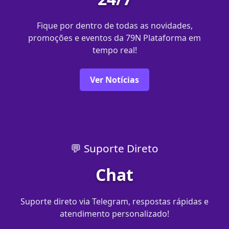
Fique por dentro de todas as novidades,
promoções e eventos da 79N Plataforma em
tempo real!
Ver Notícias
💬 Suporte Direto
Chat
Suporte direto via Telegram, respostas rápidas e
atendimento personalizado!