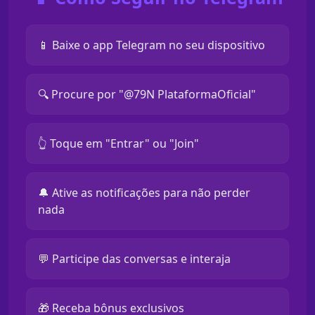
📱 Baixe o app Telegram no seu dispositivo
🔍 Procure por "@79N PlataformaOficial"
👆 Toque em "Entrar" ou "Join"
🔔 Ative as notificações para não perder
nada
💬 Participe das conversas e interaja
🎁 Receba bônus exclusivos