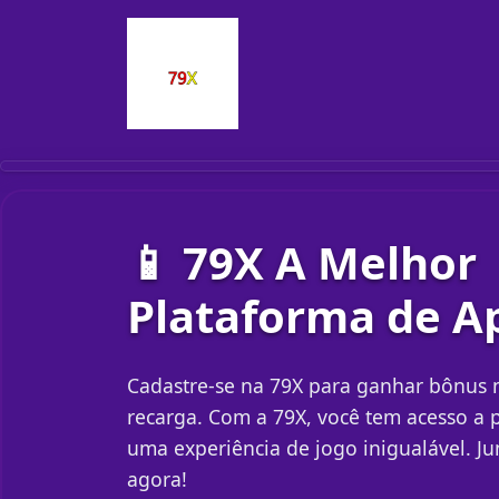
📱 79X A Melhor
Plataforma de A
Cadastre-se na 79X para ganhar bônus 
recarga. Com a 79X, você tem acesso a 
uma experiência de jogo inigualável. J
agora!