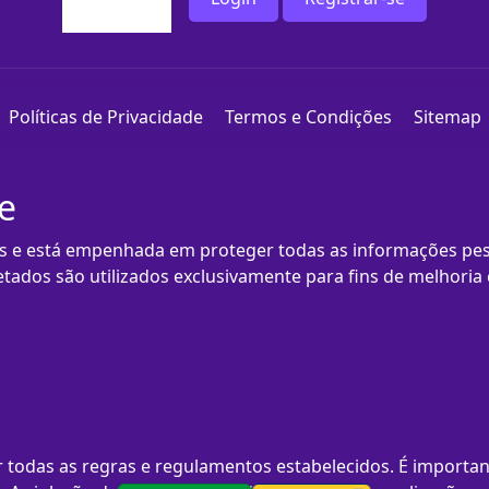
Políticas de Privacidade
Termos e Condições
Sitemap
de
ios e está empenhada em proteger todas as informações pe
tados são utilizados exclusivamente para fins de melhoria
todas as regras e regulamentos estabelecidos. É importan