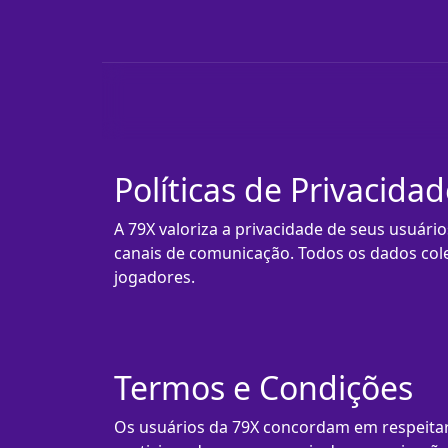
Políticas de Privacida
A 79X valoriza a privacidade de seus usuár
canais de comunicação. Todos os dados cole
jogadores.
Termos e Condições
Os usuários da 79X concordam em respeitar 