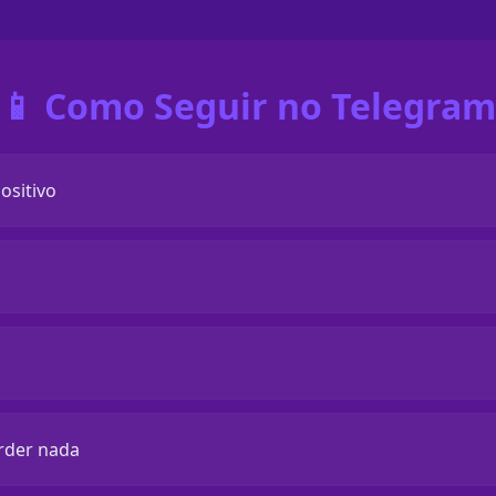
📱 Como Seguir no Telegram
ositivo
erder nada