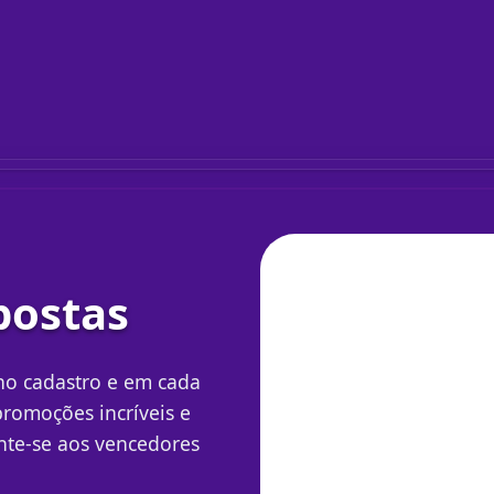
postas
no cadastro e em cada
promoções incríveis e
unte-se aos vencedores