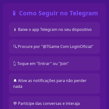
📱 Como Seguir no Telegram
📱 Baixe o app Telegram no seu dispositivo
🔍 Procure por "@7Game Com LoginOficial"
👆 Toque em "Entrar" ou "Join"
🔔 Ative as notificações para não perder
nada
💬 Participe das conversas e interaja