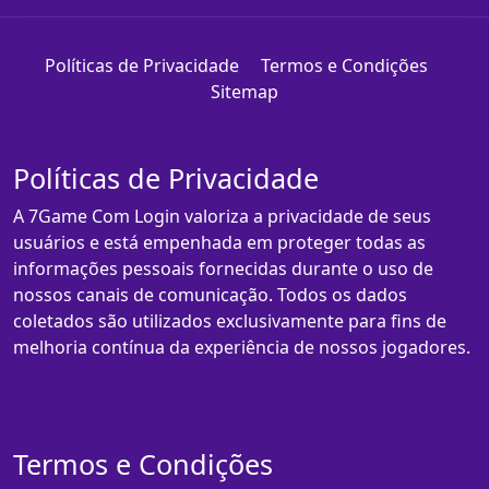
Políticas de Privacidade
Termos e Condições
Sitemap
Políticas de Privacidade
A 7Game Com Login valoriza a privacidade de seus
usuários e está empenhada em proteger todas as
informações pessoais fornecidas durante o uso de
nossos canais de comunicação. Todos os dados
coletados são utilizados exclusivamente para fins de
melhoria contínua da experiência de nossos jogadores.
Termos e Condições