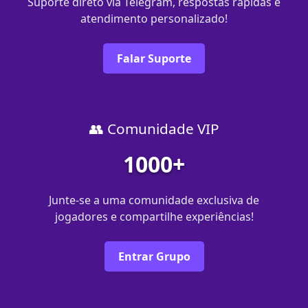
Suporte direto via Telegram, respostas rápidas e
atendimento personalizado!
Falar Suporte
👥 Comunidade VIP
1000+
Junte-se a uma comunidade exclusiva de
jogadores e compartilhe experiências!
Entrar Grupo