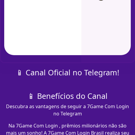
📱 Canal Oficial no Telegram!
📱 Benefícios do Canal
Descubra as vantagens de seguir a 7Game Com Login
no Telegram
Na 7Game Com Login , prêmios milionários não são
mais um sonho! A 7Game Com Login Brasil realiza seu