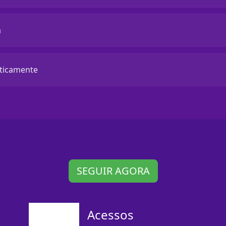
a
aticamente
SEGUIR AGORA
Acessos