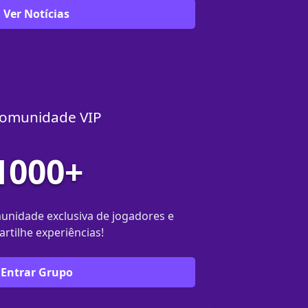
Ver Notícias
Comunidade VIP
1000+
unidade exclusiva de jogadores e
rtilhe experiências!
Entrar Grupo