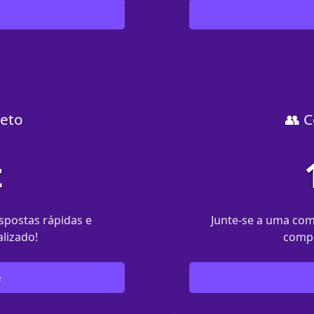
reto
👥 
t
espostas rápidas e
Junte-se a uma com
lizado!
compa
e