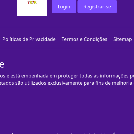
Login
Registrar-se
Políticas de Privacidade
Termos e Condições
Sitemap
de
rios e está empenhada em proteger todas as informações p
tados são utilizados exclusivamente para fins de melhoria