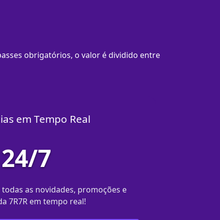
ses obrigatórios, o valor é dividido entre
cias em Tempo Real
24/7
e todas as novidades, promoções e
da 7R7R em tempo real!