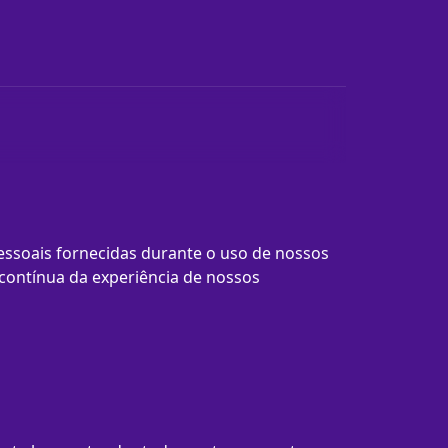
essoais fornecidas durante o uso de nossos
 contínua da experiência de nossos