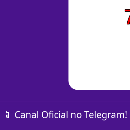
📱 Canal Oficial no Telegram!