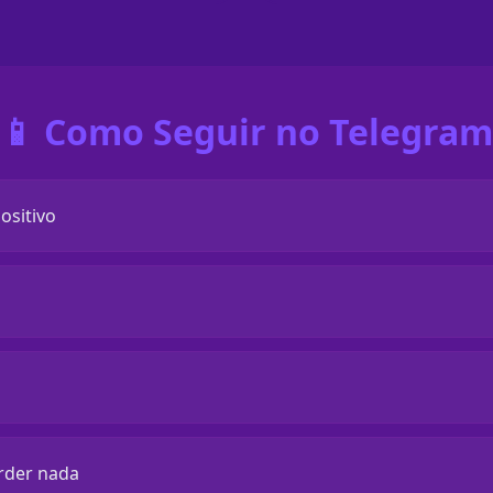
📱 Como Seguir no Telegram
ositivo
erder nada