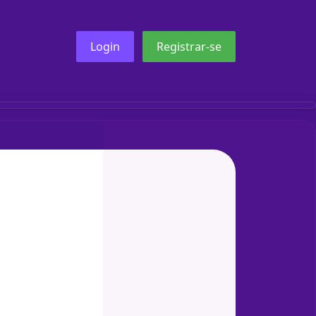
Login
Registrar-se