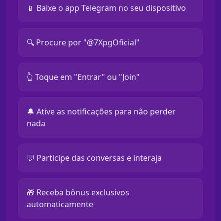
📱 Baixe o app Telegram no seu dispositivo
🔍 Procure por "@7XpgOficial"
👆 Toque em "Entrar" ou "Join"
🔔 Ative as notificações para não perder
nada
💬 Participe das conversas e interaja
🎁 Receba bônus exclusivos
automaticamente