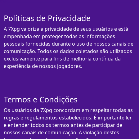
Políticas de Privacidade
A 7Xpg valoriza a privacidade de seus usuários e está
empenhada em proteger todas as informações
pessoais fornecidas durante o uso de nossos canais de
comunicação. Todos os dados coletados são utilizados
exclusivamente para fins de melhoria contínua da
experiência de nossos jogadores.
Termos e Condições
Os usuários da 7Xpg concordam em respeitar todas as
regras e regulamentos estabelecidos. É importante ler
e entender todos os termos antes de participar de
nossos canais de comunicação. A violação destes