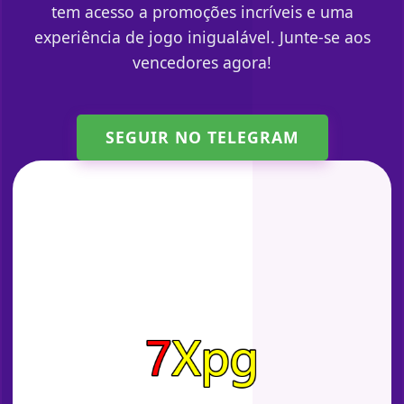
tem acesso a promoções incríveis e uma
experiência de jogo inigualável. Junte-se aos
vencedores agora!
SEGUIR NO TELEGRAM