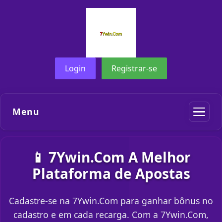
Login
Registrar-se
Menu
📱 7Ywin.Com A Melhor
Plataforma de Apostas
Cadastre-se na 7Ywin.Com para ganhar bônus no
cadastro e em cada recarga. Com a 7Ywin.Com,