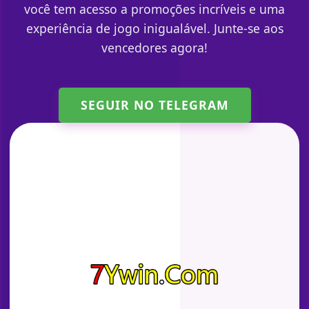
você tem acesso a promoções incríveis e uma
experiência de jogo inigualável. Junte-se aos
vencedores agora!
SEGUIR NO TELEGRAM