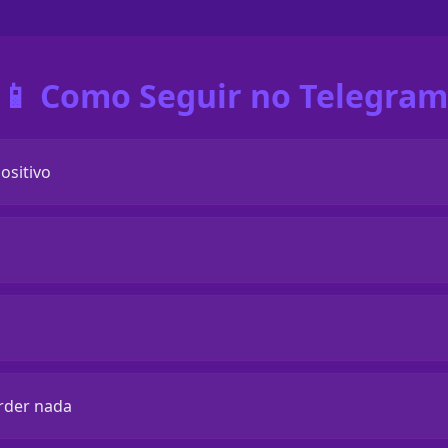
📱 Como Seguir no Telegram
ositivo
erder nada