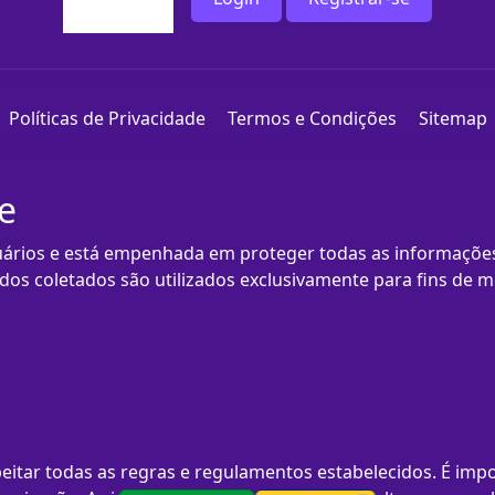
Políticas de Privacidade
Termos e Condições
Sitemap
de
suários e está empenhada em proteger todas as informaçõe
os coletados são utilizados exclusivamente para fins de m
tar todas as regras e regulamentos estabelecidos. É impo