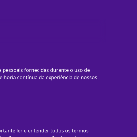
s pessoais fornecidas durante o uso de
elhoria contínua da experiência de nossos
rtante ler e entender todos os termos