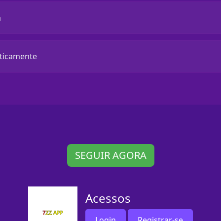
a
aticamente
SEGUIR AGORA
Acessos
Login
Registrar-se