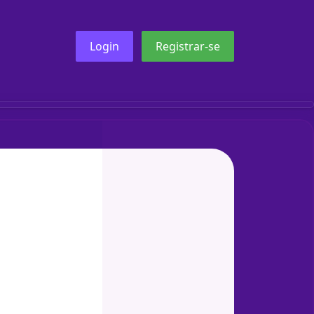
Login
Registrar-se