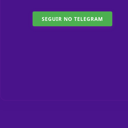
SEGUIR NO TELEGRAM