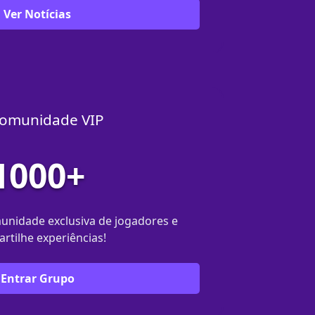
Ver Notícias
Comunidade VIP
1000+
unidade exclusiva de jogadores e
rtilhe experiências!
Entrar Grupo