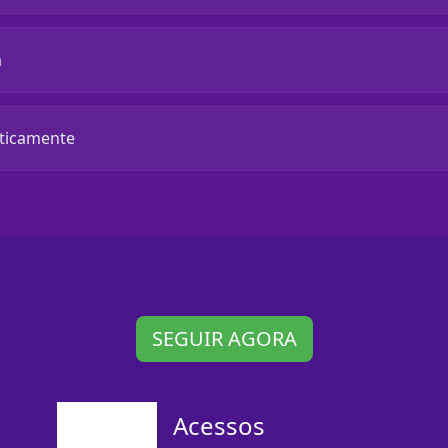
a
aticamente
SEGUIR AGORA
Acessos