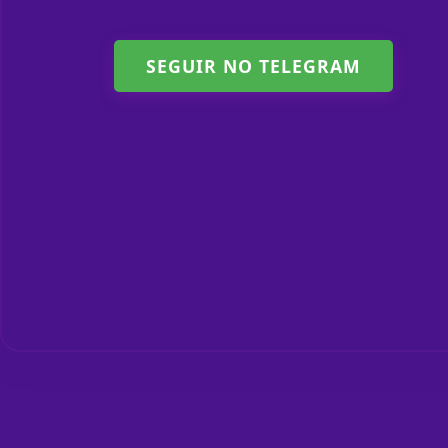
SEGUIR NO TELEGRAM