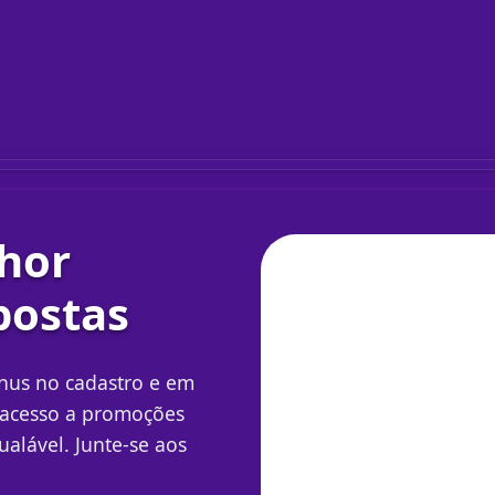
lhor
postas
nus no cadastro e em
 acesso a promoções
ualável. Junte-se aos