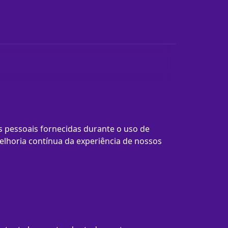
s pessoais fornecidas durante o uso de
elhoria contínua da experiência de nossos