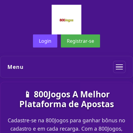
Login
Registrar-se
Menu
📱 800Jogos A Melhor
Plataforma de Apostas
Cadastre-se na 800Jogos para ganhar bônus no
cadastro e em cada recarga. Com a 800Jogos,