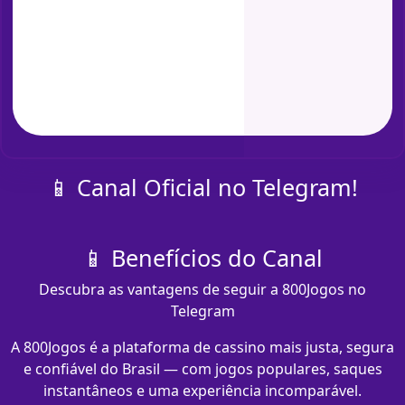
📱 Canal Oficial no Telegram!
📱 Benefícios do Canal
Descubra as vantagens de seguir a 800Jogos no
Telegram
A 800Jogos é a plataforma de cassino mais justa, segura
e confiável do Brasil — com jogos populares, saques
instantâneos e uma experiência incomparável.