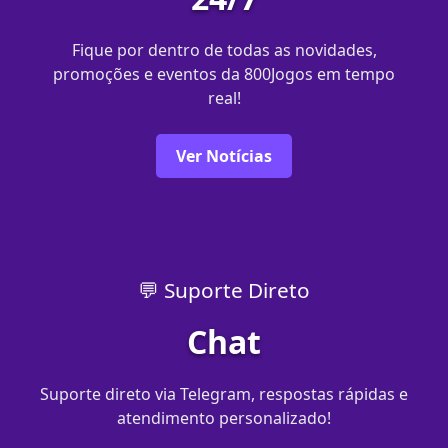
Fique por dentro de todas as novidades,
promoções e eventos da 800Jogos em tempo
real!
Ver Notícias
💬 Suporte Direto
Chat
Suporte direto via Telegram, respostas rápidas e
atendimento personalizado!