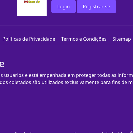
Login
Registrar-se
Políticas de Privacidade
Termos e Condições
Sitemap
de
eus usuários e está empenhada em proteger todas as inform
os coletados são utilizados exclusivamente para fins de m