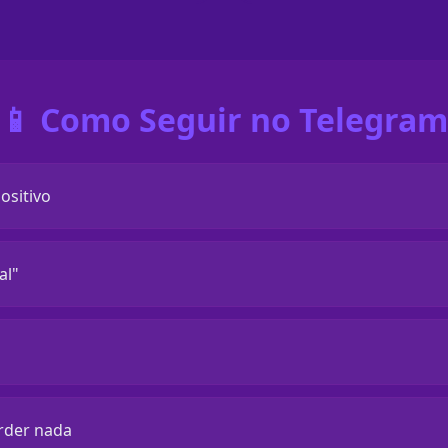
📱 Como Seguir no Telegram
ositivo
al"
erder nada