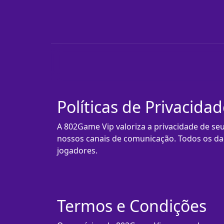
Políticas de Privacida
A 802Game Vip valoriza a privacidade de s
nossos canais de comunicação. Todos os dad
jogadores.
Termos e Condições