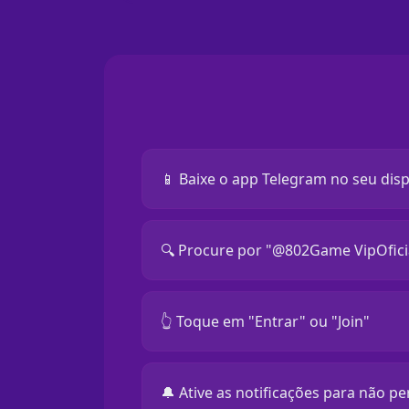
📱 Baixe o app Telegram no seu disp
🔍 Procure por "@802Game VipOfici
👆 Toque em "Entrar" ou "Join"
🔔 Ative as notificações para não p