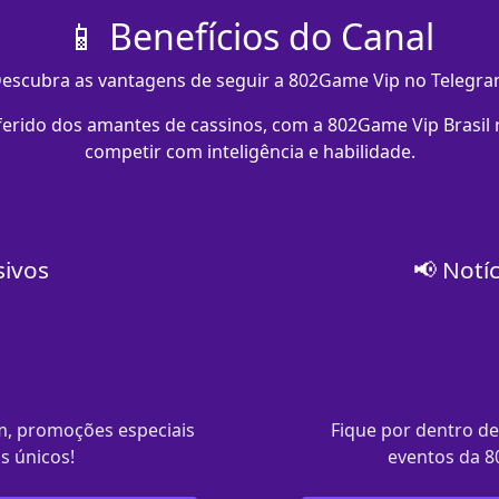
📱 Benefícios do Canal
escubra as vantagens de seguir a 802Game Vip no Telegr
ferido dos amantes de cassinos, com a 802Game Vip Brasil
competir com inteligência e habilidade.
sivos
📢 Notí
m, promoções especiais
Fique por dentro d
s únicos!
eventos da 8