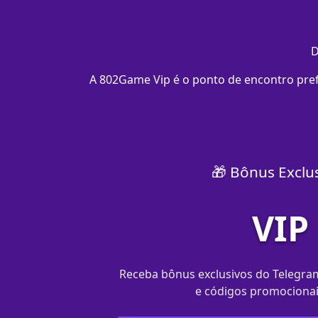
D
A 802Game Vip é o ponto de encontro pre
🎁 Bônus Exclu
VIP
Receba bônus exclusivos do Telegra
e códigos promocionai