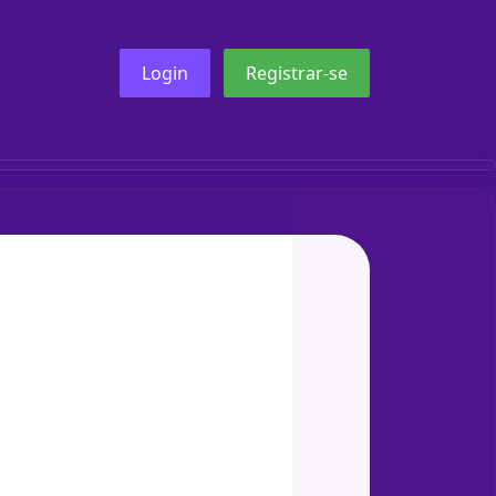
Login
Registrar-se